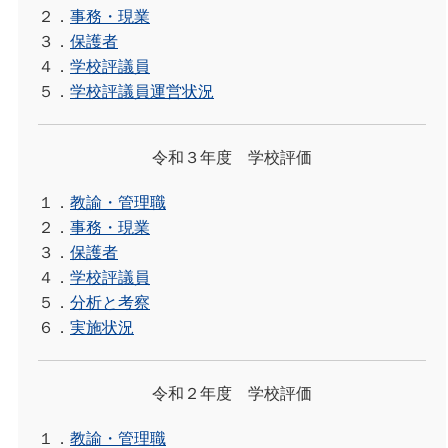
２．
事務・現業
３．
保護者
４．
学校評議員
５．
学校評議員運営状況
令和３年度 学校評価
１．
教諭・管理職
２．
事務・現業
３．
保護者
４．
学校評議員
５．
分析と考察
６．
実施状況
令和２年度 学校評価
１．
教諭・管理職