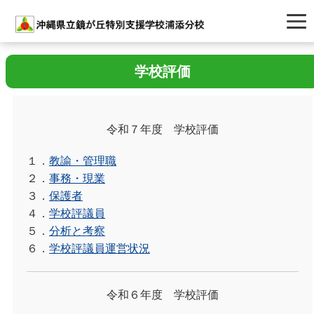
学校評価
令和７年度 学校評価
１．
教諭・管理職
２．
事務・現業
３．
保護者
４．
学校評議員
５．
分析と考察
６．
学校評議員運営状況
令和６年度 学校評価