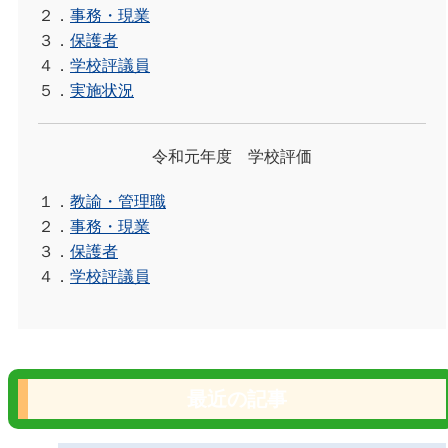
２．
事務・現業
３．
保護者
４．
学校評議員
５．
実施状況
令和元年度 学校評価
１．
教諭・管理職
２．
事務・現業
３．
保護者
４．
学校評議員
最近の記事